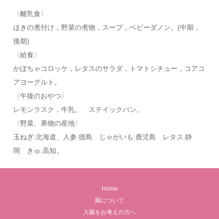
〈離乳食〉
ほきの煮付け，野菜の煮物，スープ，ベビーダノン。(中期，
後期)
〈給食〉
かぼちゃコロッケ，レタスのサラダ，トマトシチュー，コアコ
アヨーグルト。
〈午後のおやつ〉
レモンラスク，牛乳。 ステイックパン。
〈野菜、果物の産地〉
玉ねぎ:北海道、人参:徳島 じゃがいも:鹿児島 レタス:静
岡 きゅ:高知。
Home
園について
入園をお考えの方へ