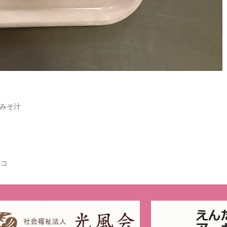
みそ汁
シコ