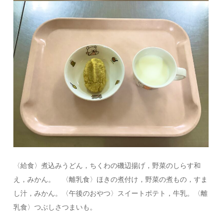
〈給食〉煮込みうどん，ちくわの磯辺揚げ，野菜のしらす和
え，みかん。 〈離乳食〉ほきの煮付け，野菜の煮もの，すま
し汁，みかん。〈午後のおやつ〉スイートポテト，牛乳。〈離
乳食〉つぶしさつまいも。