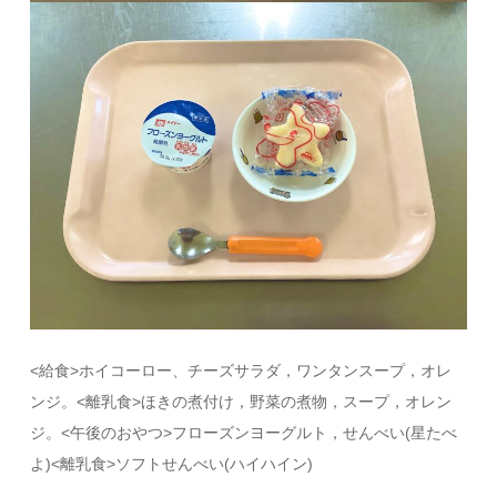
<給食>ホイコーロー、チーズサラダ，ワンタンスープ，オレ
ンジ。<離乳食>ほきの煮付け，野菜の煮物，スープ，オレン
ジ。<午後のおやつ>フローズンヨーグルト，せんべい(星たべ
よ)<離乳食>ソフトせんべい(ハイハイン)