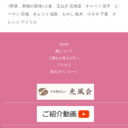
<野菜，果物の産地>人参、玉ねぎ:北海道 キャベツ:岩手 ピ
ーマン:茨城 きゅうり:福島 もやし:栃木 小ネギ:千葉 オ
レンジ:アメリカ
Home
園について
入園をお考えの方へ
アクセス
様式ダウンロード