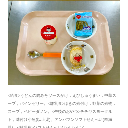
<給食>うどんの肉みそソースがけ，えびしゅうまい，中華ス
ープ，パインゼリー。<離乳食>ほきの煮付け，野菜の煮物，
スープ，ベビーダノン。<午後のおやつ>チチヤスヨーグル
ト，味付け小魚(以上児)、アンパマンソフトせんべい(未満
児)。<離乳食>ソフトせんべい(ハイハイン)。