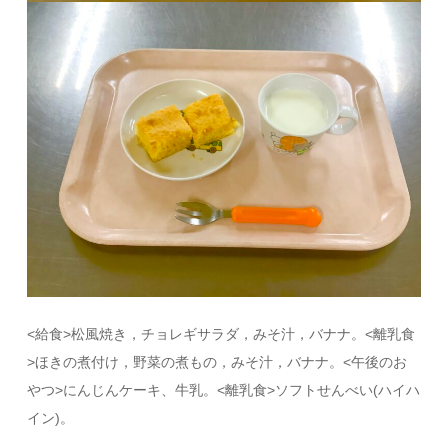
<給食>松風焼き，チョレギサラダ，みそ汁，バナナ。<離乳食
>ほきの煮付け，野菜の煮もの，みそ汁，バナナ。<午後のお
やつ>にんじんケーキ、牛乳。<離乳食>ソフトせんべい(ハイハ
イン)。