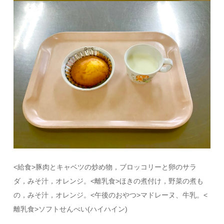
<給食>豚肉とキャベツの炒め物，ブロッコリーと卵のサラ
ダ，みそ汁，オレンジ。<離乳食>ほきの煮付け，野菜の煮も
の，みそ汁，オレンジ。<午後のおやつ>マドレーヌ、牛乳。<
離乳食>ソフトせんべい(ハイハイン)