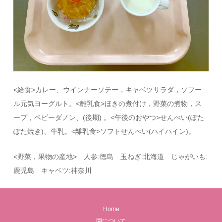
<給食>カレー、ウインナーソテー，キャベツサラダ，ソフー
ル元気ヨーグルト。<離乳食>ほきの煮付け，野菜の煮物，ス
ープ，ベビーダノン、(後期) 。<午後のおやつ>せんべい(ぽた
ぽた焼き)、牛乳。<離乳食>ソフトせんべい(ハイハイン)。
<野菜，果物の産地> 人参:徳島 玉ねぎ:北海道 じゃがいも:
鹿児島 キャベツ:神奈川
Home
園について