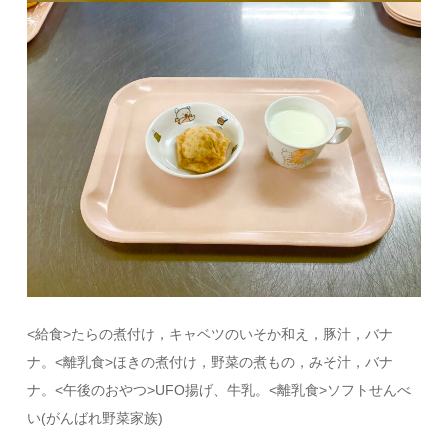
<給食>たらの煮付け，キャベツのいそか和え，豚汁，バナ
ナ。<離乳食>ほきの煮付け，野菜の煮もの，みそ汁，バナ
ナ。<午後のおやつ>UFO揚げ、牛乳。<離乳食>ソフトせんべ
い(がんばれ野菜家族)