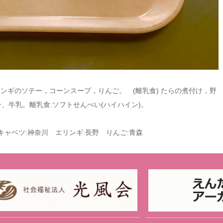
ンギのソテー，コーンスープ，りんご。 (離乳食) たらの煮付け，野
、牛乳。離乳食:ソフトせんべい(ハイハイン)。
キャベツ:神奈川 エリンギ:長野 りんご:青森