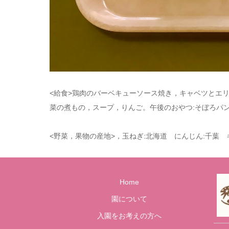
<給食>鶏肉のバーベキューソース焼き，キャベツとエリ
菜の煮もの，スープ，りんご。午後のおやつ:そぼろパン
<野菜，果物の産地>，玉ねぎ:北海道 にんじん:千葉 
Home
園について
入園をお考えの方へ