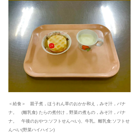
＜給食＞ 親子煮，ほうれん草のおかか和え，みそ汁，バナ
ナ。 (離乳食) たらの煮付け，野菜の煮もの，みそ汁，バナ
ナ。 午後のおやつ:ソフトせんべい)、牛乳。離乳食:ソフトせ
んべい(野菜ハイハイン)