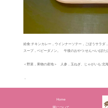
給食:チキンカレー，ウインナーソテー，ごぼうサラダ
スープ，ベビーダノン。 午後のおやつ:せんべい(ぽたぽ
＜野菜，果物の産地＞ 人参，玉ねぎ、じゃがいも:北海
，
Home
園について